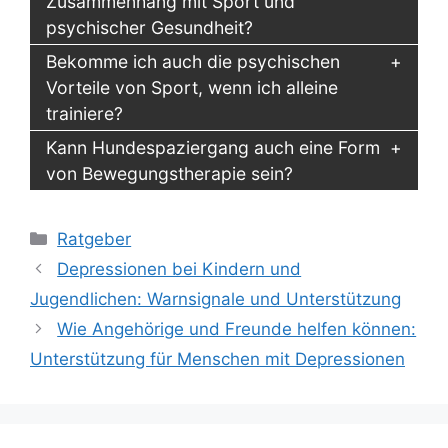
Zusammenhang mit Sport und
psychischer Gesundheit?
Bekomme ich auch die psychischen
Vorteile von Sport, wenn ich alleine
trainiere?
Kann Hundespaziergang auch eine Form
von Bewegungstherapie sein?
Kategorien
Ratgeber
Depressionen bei Kindern und
Jugendlichen: Warnsignale und Unterstützung
Wie Angehörige und Freunde helfen können:
Unterstützung für Menschen mit Depressionen