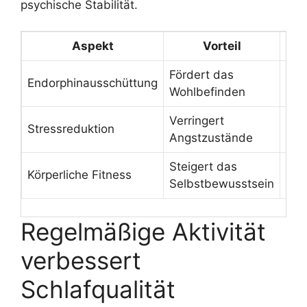
psychische Stabilität.
Aspekt
Vorteil
Fördert das
Reg
Endorphinausschüttung
Wohlbefinden
Jog
Verringert
Yog
Stressreduktion
Angstzustände
Pila
Steigert das
Fit
Körperliche Fitness
Selbstbewusstsein
Bes
Regelmäßige Aktivität
verbessert
Schlafqualität